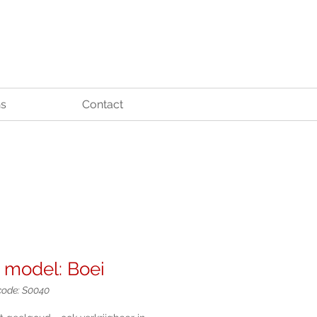
ns
Contact
, model: Boei
code: S0040