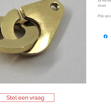
14 karaa
zilver.
Prijs op
Stel een vraag