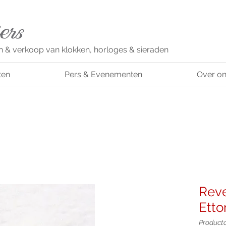
n & verkoop van klokken, horloges & sieraden
ten
Pers & Evenementen
Over o
Reve
Etto
Product