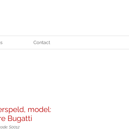
ns
Contact
rspeld, model:
re Bugatti
code: S0012