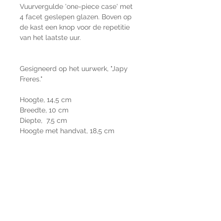
Vuurvergulde 'one-piece case' met
4 facet geslepen glazen. Boven op
de kast een knop voor de repetitie
van het laatste uur.
Gesigneerd op het uurwerk, "Japy
Freres."
Hoogte, 14,5 cm
Breedte, 10 cm
Diepte, 7,5 cm
Hoogte met handvat, 18,5 cm
Japy Klokken Fabriek
is opgericht
door Frederique Japy (1749-1812) in
Beancourt zijn opvolger Adolphe
Japy werkte tot 1897.
Prijs op aanvraag.