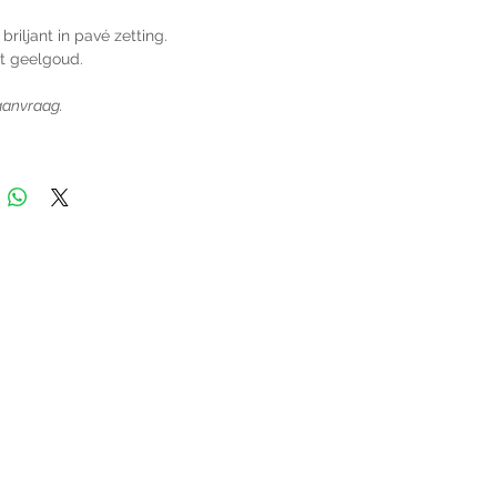
 briljant in pavé zetting.
at geelgoud.
 aanvraag.