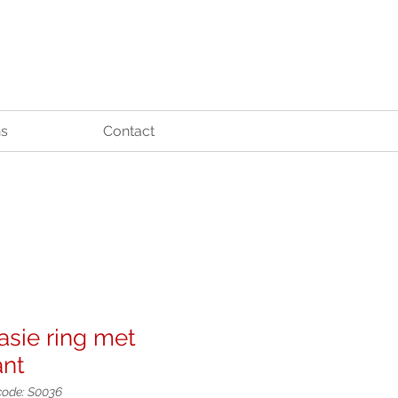
ns
Contact
asie ring met
ant
code: S0036