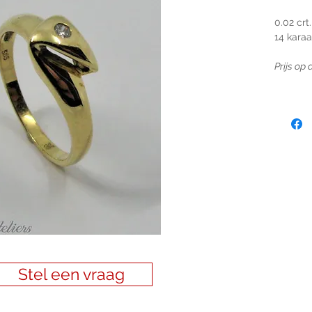
0.02 crt.
14 kara
Prijs op
Stel een vraag