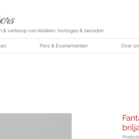
n & verkoop van klokken, horloges & sieraden
ten
Pers & Evenementen
Over o
Fant
brilj
Product