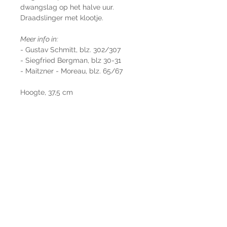
dwangslag op het halve uur.
Draadslinger met klootje.
Meer info in:
- Gustav Schmitt, blz. 302/307
- Siegfried Bergman, blz 30-31
- Maitzner - Moreau, blz. 65/67
Hoogte, 37,5 cm
Breedte, 24 cm
Diepte, 14 cm
Lengte met slinger, 125 cm
Prijs op aanvraag.
Stel een vraag
Alexander Battalaan
info@patoe-ateliers.eu