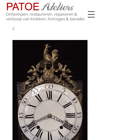
Ontwerpen, restaureren, repareren &
verkoop van klokken, horloges & sieraden